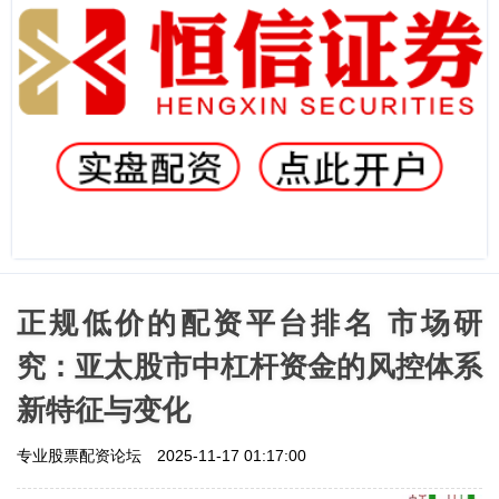
正规低价的配资平台排名 市场研
究：亚太股市中杠杆资金的风控体系
新特征与变化
专业股票配资论坛
2025-11-17 01:17:00