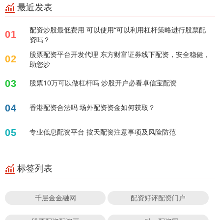
最近发表
配资炒股最低费用 可以使用“可以利用杠杆策略进行股票配
01
资吗？
股票配资平台开发代理 东方财富证券线下配资，安全稳健，
02
助您炒
03
股票10万可以做杠杆吗 炒股开户必看卓信宝配资
04
香港配资合法吗 场外配资资金如何获取？
05
专业低息配资平台 按天配资注意事项及风险防范
标签列表
千层金金融网
配资好评配资门户