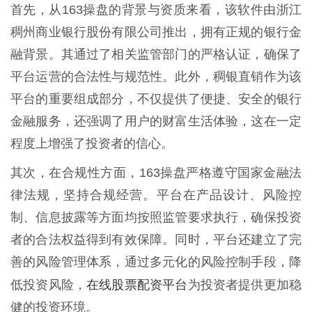
首先，从163操盘的背景与资质来看，该软件由浙江
稠州商业银行股份有限公司推出，拥有正规的银行金
融背景。其通过了相关监管部门的严格认证，确保了
平台运营的合法性与规范性。此外，稠银直销作为该
平台的重要组成部分，不仅提供了便捷、安全的银行
金融服务，还强调了用户的财富生活体验，这在一定
程度上增强了投资者的信心。
其次，在合规性方面，163操盘严格遵守国家金融法
律法规，坚持合规经营。平台在产品设计、风险控
制、信息披露等方面均按照监管要求执行，确保投资
者的合法权益得到有效保障。同时，平台还建立了完
善的风险管理体系，通过多元化的风险控制手段，降
在线股票配资平台
低投资风险，
为投资者提供更加稳
健的投资环境。