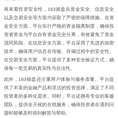
再来看投资安全性，163操盘在资金安全、信息安全
以及交易安全等方面均采取了严密的保障措施。在资
金安全方面，平台实行严格的资金隔离制度，确保投
资者资金与平台自有资金完全分离，有效避免了资金
混同风险。在信息安全方面，平台采用了先进的加密
技术，确保用户信息在传输、存储过程中的安全性。
在交易安全方面，平台提供了多种安全验证方式，确
保每一笔交易的真实性与合法性。
此外，163操盘还注重用户体验与服务质量。平台提
供了丰富的金融产品和灵活的投资选择，满足了不同
投资者的多样化需求。同时，平台还拥有专业的客服
团队，提供全天候的在线服务，确保投资者在遇到问
题时能够及时得到解答与帮助。