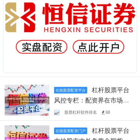
杠杆股票平台
在线股票配资平台
风控专栏：配资界在市场缺
乏共识导致波动无明显方向
股票杠杆软件排名
68
的阶段里的因
杠杆股票平台
在线股票配资门户